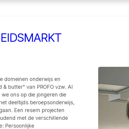
Shop
Motivatiepuzzel
Workshops
Contact
Partners
BEIDSMARKT
de domeinen onderwijs en
ad & butter" van PROFO vzw. Al
n we ons op die jongeren die
et deeltijds beroepsonderwijs,
gaan. Een resem projecten
oudend met de verschillende
: Persoonlijke