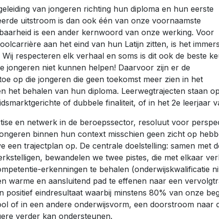
geleiding van jongeren richting hun diploma en hun eerste
ceerde uitstroom is dan ook één van onze voornaamste
lbaarheid is een ander kernwoord van onze werking. Voor
olcarrière aan het eind van hun Latijn zitten, is het immer
ien. Wij respecteren elk verhaal en soms is dit ook de beste k
e jongeren niet kunnen helpen! Daarvoor zijn er de
h toe op die jongeren die geen toekomst meer zien in het
n het behalen van hun diploma. Leerwegtrajecten staan o
idsmarktgerichte of dubbele finaliteit, of in het 2e leerja
ise en netwerk in de beroepssector, resoluut voor perspecti
r jongeren binnen hun context misschien geen zicht op he
we een trajectplan op. De centrale doelstelling: samen m
erkstelligen, bewandelen we twee pistes, die met elkaar ve
mpetentie-erkenningen te behalen (onderwijskwalificatie n
een warme en aansluitend pad te effenen naar een vervolgt
 positief eindresultaat waarbij minstens 80% van onze bege
ool of in een andere onderwijsvorm, een doorstroom naar
gere verder kan ondersteunen.