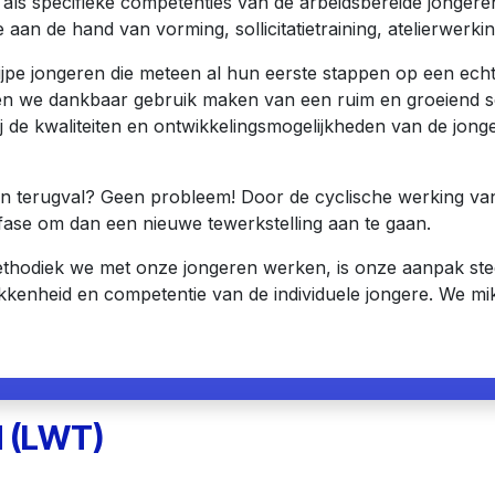
ls specifieke competenties van de arbeidsbereide jongere
e aan de hand van vorming, sollicitatietraining, atelierwerk
ijpe jongeren die meteen al hun eerste stappen op een echt
nen we dankbaar gebruik maken van een ruim en groeiend s
ij de kwaliteiten en ontwikkelingsmogelijkheden van de jo
n terugval? Geen probleem! Door de cyclische werking van 
fase om dan een nieuwe tewerkstelling aan te gaan.
thodiek we met onze jongeren werken, is onze aanpak ste
kkenheid en competentie van de individuele jongere. We m
 (LWT)