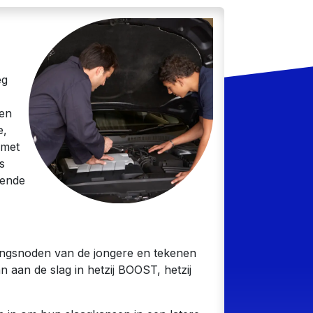
eg
 en
e,
 met
s
iende
ingsnoden van de jongere en tekenen
aan de slag in hetzij BOOST, hetzij