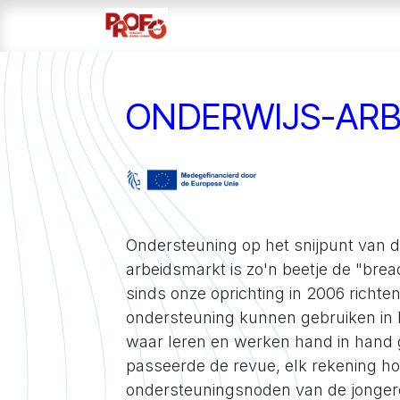
Overslaan naar inhoud
Home
Over ons
Projecten
ONDERWIJS-AR
Ondersteuning op het snijpunt van 
arbeidsmarkt is zo'n beetje de "bre
sinds onze oprichting in 2006 richte
ondersteuning kunnen gebruiken in h
waar leren en werken hand in hand 
passeerde de revue, elk rekening h
ondersteuningsnoden van de jongere