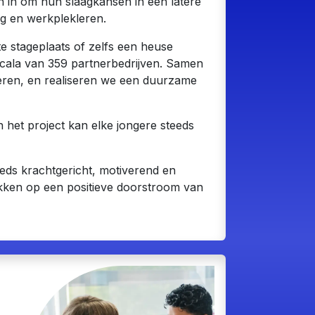
n in om hun slaagkansen in een latere
ing en werkplekleren.
e stageplaats of zelfs een heuse
cala van 359 partnerbedrijven. Samen
ngeren, en realiseren we een duurzame
het project kan elke jongere steeds
eds krachtgericht, motiverend en
ikken op een positieve doorstroom van