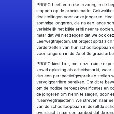
PROFO heeft een rijke ervaring in de be
stappen op de arbeidsmarkt. Gekwalifi
doelstellingen voor onze jongeren. Haa
sommige jongeren, die na een lange scho
verleidelijk het bijltje erbij neer te goo
maar dat wil niet zeggen dat we ook dez
Leerwegtrajecten. Dit project spitst zic
verderzetten van hun schoolloopbaan e
voor jongeren in de 2e of 3e graad arbe
PROFO kiest hier, met onze ruime expert
zowel opleiding als arbeidsmarkt, waa
dus een perspectiefgesprek en stellen 
vervolgcarrière bereiken. Om dit te bew
om de nodige beroepskwalificaties en co
de jongeren om hierin te slagen, door 
“Leerwegtrajecten”! We streven naar een
van de schoolloopbaan in dezelfde sch
overdracht naar een aanbod dat de jon