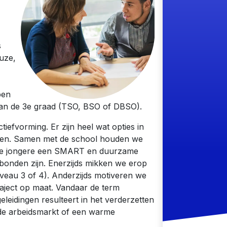
s
euze,
pen
ar van de 3e graad (TSO, BSO of DBSO).
efvorming. Er zijn heel wat opties in
bben. Samen met de school houden we
et de jongere een SMART en duurzame
rbonden zijn. Enerzijds mikken we erop
iveau 3 of 4). Anderzijds motiveren we
raject op maat. Vandaar de term
leidingen resulteert in het verderzetten
 de arbeidsmarkt of een warme